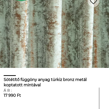
Sötétítő függöny anyag türkiz bronz metál
koptatott mintával
ÁR:
17 990 Ft