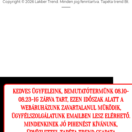
Copyright © 2026 Lakber Trend. Minden jog fenntartva. Tapéta trend Bt.
Ez a weboldal cookie-kat használ, hogy a
KEDVES ÜGYFELEINK, BEMUTATÓTERMÜNK 08.10-
lehető legjobb élményt nyújtsa honlapunkon.
08.23-IG ZÁRVA TART, EZEN IDŐSZAK ALATT A
Beállítások
WEBÁRUHÁZUNK ZAVARTALANUL MÜKÖDIK,
ÜGYFÉLSZOLGÁLATUNK EMAILBEN LESZ ELÉRHETŐ.
Elutasítom
Engedélyezem
MINDENKINEK JÓ PIHENÉST KÍVÁNUNK,