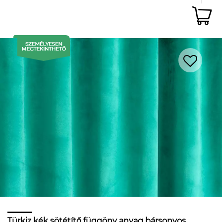
Türkiz kék sötétítő függöny anyag bársonyos