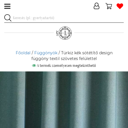
Főoldal
/
Függönyök
/ Türkiz kék sötétítő design
függöny textil szövetes felülettel
A termék személyesen megtekinthető