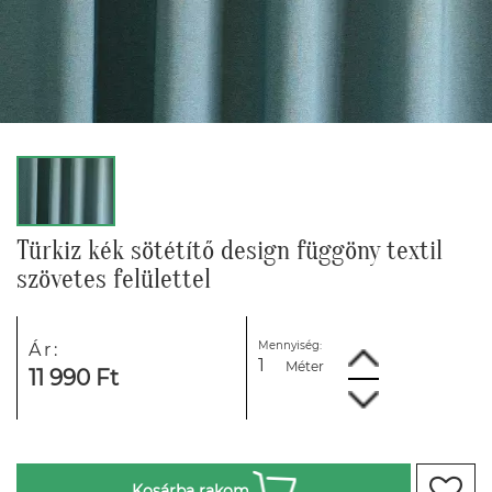
Türkiz kék sötétítő design függöny textil
szövetes felülettel
Mennyiség:
Ár:
Méter
11 990 Ft
Kosárba rakom