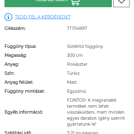
TEDD FEL A KÉRDÉSEDET
Cikkszám:
TT1114997
Függöny típus:
Sötétítő függöny
Magasság:
300 cm
Anyag:
Poliészter
Szín:
Türkiz
Anyag felület:
Matt
Függöny mintázat:
Egyszínű
FONTOS! A megrendelt
terméket nem lehet
Egyéb információ:
visszaküldeni, mert minden
egyes darabot igény szerint
gyártatunk le!
Szállítási idő:
7-21 munkanap