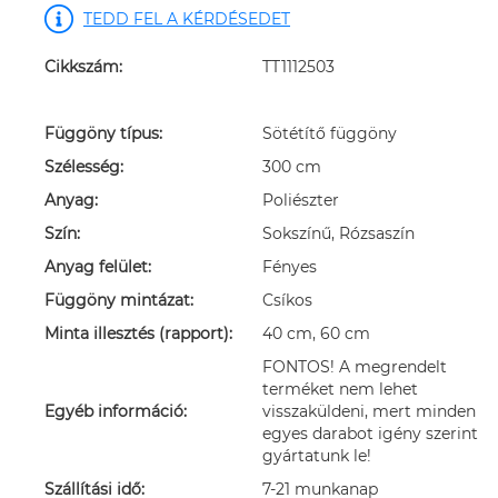
TEDD FEL A KÉRDÉSEDET
Cikkszám:
TT1112503
Függöny típus:
Sötétítő függöny
Szélesség:
300 cm
Anyag:
Poliészter
Szín:
Sokszínű, Rózsaszín
Anyag felület:
Fényes
Függöny mintázat:
Csíkos
Minta illesztés (rapport):
40 cm, 60 cm
FONTOS! A megrendelt
terméket nem lehet
Egyéb információ:
visszaküldeni, mert minden
egyes darabot igény szerint
gyártatunk le!
Szállítási idő:
7-21 munkanap