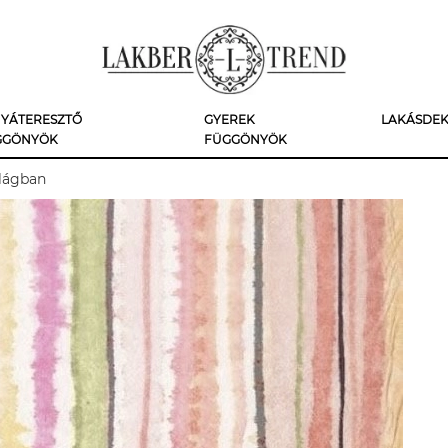
YÁTERESZTŐ
GYEREK
LAKÁSDE
GGÖNYÖK
FÜGGÖNYÖK
ilágban