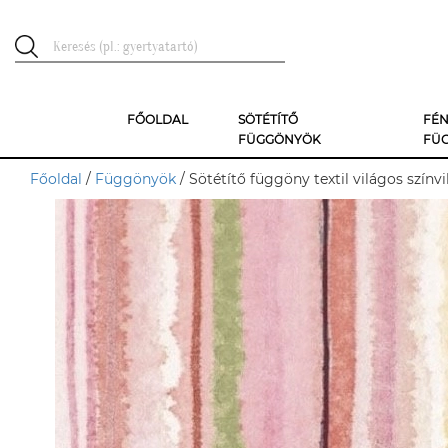
FŐOLDAL
SÖTÉTÍTŐ
FÉN
FÜGGÖNYÖK
FÜ
Főoldal
/
Függönyök
/ Sötétítő függöny textil világos színv