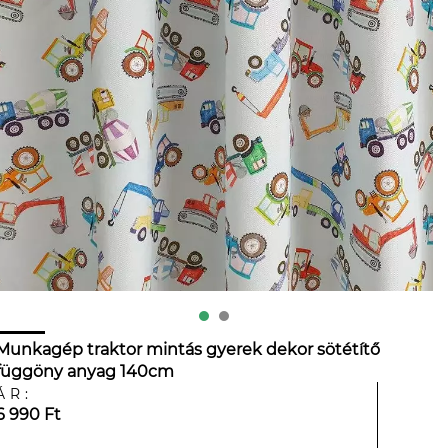
Munkagép traktor mintás gyerek dekor sötétítő
függöny anyag 140cm
ÁR:
6 990 Ft