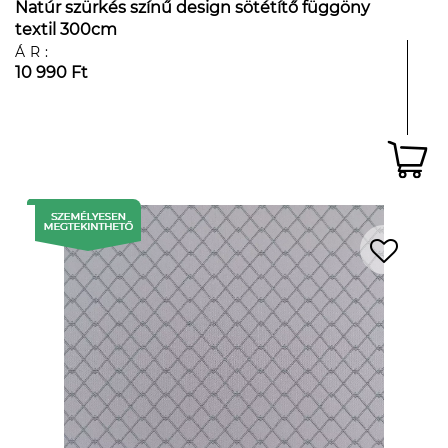
Natúr szürkés színű design sötétítő függöny
textil 300cm
ÁR:
10 990 Ft