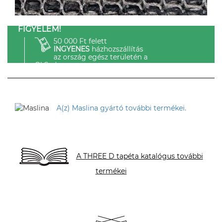
FIGYELEM!
50 000 Ft felett
INGYENES
házhozszállítás
az ország egész területén a
GLS-el.
A(z) Maslina gyártó további termékei.
A THREE D tapéta katalógus további
termékei