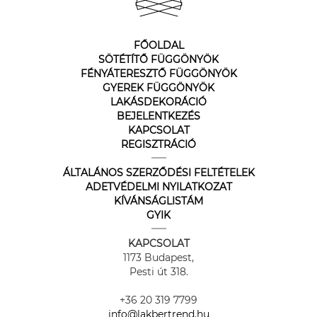
FŐOLDAL
SÖTÉTÍTŐ FÜGGÖNYÖK
FÉNYÁTERESZTŐ FÜGGÖNYÖK
GYEREK FÜGGÖNYÖK
LAKÁSDEKORÁCIÓ
BEJELENTKEZÉS
KAPCSOLAT
REGISZTRÁCIÓ
ÁLTALÁNOS SZERZŐDÉSI FELTÉTELEK
ADETVÉDELMI NYILATKOZAT
KÍVÁNSÁGLISTÁM
GYIK
KAPCSOLAT
1173 Budapest,
Pesti út 318.
+36 20 319 7799
info@lakbertrend.hu