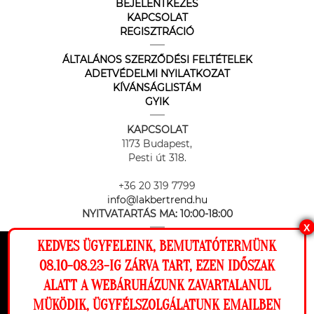
BEJELENTKEZÉS
KAPCSOLAT
REGISZTRÁCIÓ
ÁLTALÁNOS SZERZŐDÉSI FELTÉTELEK
ADETVÉDELMI NYILATKOZAT
KÍVÁNSÁGLISTÁM
GYIK
KAPCSOLAT
1173 Budapest,
Pesti út 318.
+36 20 319 7799
info@lakbertrend.hu
NYITVATARTÁS MA:
10:00-18:00
X
KEDVES ÜGYFELEINK, BEMUTATÓTERMÜNK
Ez a weboldal cookie-kat használ, hogy a
08.10-08.23-IG ZÁRVA TART, EZEN IDŐSZAK
lehető legjobb élményt nyújtsa honlapunkon.
ALATT A WEBÁRUHÁZUNK ZAVARTALANUL
Beállítások
MÜKÖDIK, ÜGYFÉLSZOLGÁLATUNK EMAILBEN
Az online fizetést a Barion Payment Zrt. biztosítja, MNB engedély