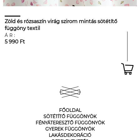
Zöld és rózsaszín virág szirom mintás sötétítő
függöny textil
ÁR:
5 990 Ft
FŐOLDAL
SÖTÉTÍTŐ FÜGGÖNYÖK
FÉNYÁTERESZTŐ FÜGGÖNYÖK
GYEREK FÜGGÖNYÖK
LAKÁSDEKORÁCIÓ